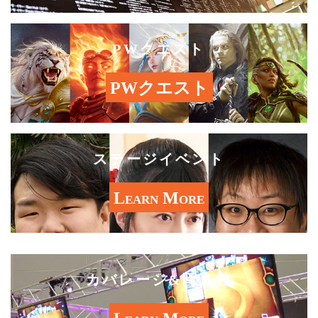
PWクエスト
PWクエスト
ステージイベント
Learn More
カバレージ&写真館