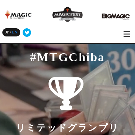
JP /
EN
#MTGChiba
リミテッドグランプリ